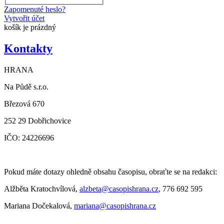
Zapomenuté heslo?
Vytvořit účet
košík je prázdný
Kontakty
HRANA
Na Půdě s.r.o.
Březová 670
252 29 Dobřichovice
IČO: 24226696
Pokud máte dotazy ohledně obsahu časopisu, obraťte se na redakci:
Alžběta Kratochvílová,
alzbeta@casopishrana.cz
, 776 692 595
Mariana Dočekalová,
mariana@casopishrana.cz