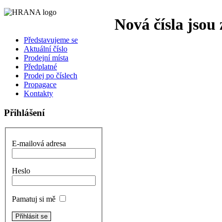
Nová čísla jsou 
Představujeme se
Aktuální číslo
Prodejní místa
Předplatné
Prodej po číslech
Propagace
Kontakty
Přihlášení
E-mailová adresa
Heslo
Pamatuj si mě